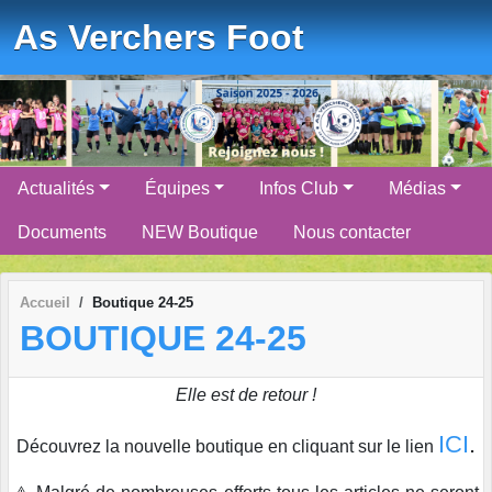
Panneau de gestion des cookies
As Verchers Foot
Actualités
Équipes
Infos Club
Médias
Documents
NEW Boutique
Nous contacter
Accueil
Boutique 24-25
BOUTIQUE 24-25
Elle est de retour !
ICI
.
Découvrez la nouvelle boutique en cliquant sur le lien