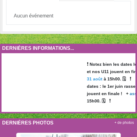
Aucun événement
DERNIÈRES INFORMATIONS...
❗️
Notez bien les dates le
et nos U11 jouent en fin
❗️
31 août
à 15h00. 🗓
dates : le 1er juin rass
jouent en finale ! +
asse
❗️
15h00. 🗓
DERNIÈRES PHOTOS
+ de photos