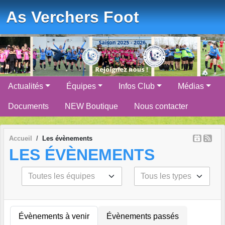
Panneau de gestion des cookies
As Verchers Foot
Actualités
Équipes
Infos Club
Médias
Documents
NEW Boutique
Nous contacter
Accueil
Les évènements
LES ÉVÈNEMENTS
Évènements à venir
Évènements passés