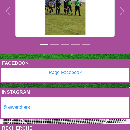
Précedent
Sui
FACEBOOK
Page Facebook
INSTAGRAM
@asverchers
RECHERCHE