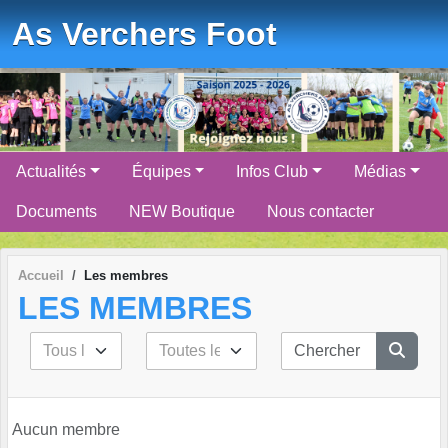
As Verchers Foot
Actualités
Équipes
Infos Club
Médias
Documents
NEW Boutique
Nous contacter
Accueil
Les membres
LES MEMBRES
Aucun membre