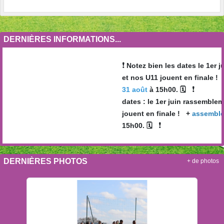
DERNIÈRES INFORMATIONS...
❗️
Notez bien les dates le 1er 
et nos U11 jouent en finale ! 
❗️
31 août
à 15h00. 🗓
dates : le 1er juin rassemblem
jouent en finale ! +
assemblée
❗️
15h00. 🗓
DERNIÈRES PHOTOS
+ de photos