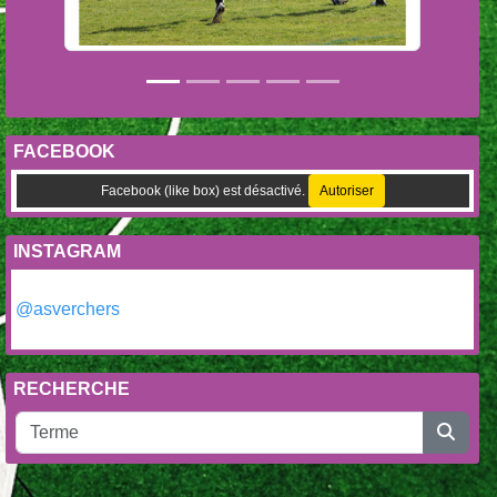
FACEBOOK
Facebook (like box) est désactivé.
Autoriser
INSTAGRAM
@asverchers
RECHERCHE