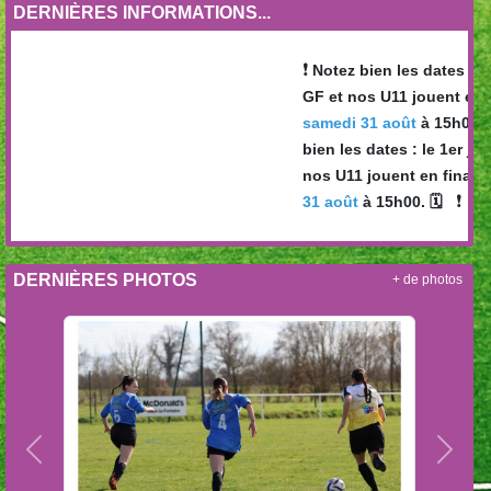
DERNIÈRES INFORMATIONS...
❗️
Notez bien les dates le 1er
GF et nos U11 jouent en fin
❗
samedi 31 août
à 15h00. 🗓
bien les dates : le 1er juin
nos U11 jouent en finale ! 
❗️
31 août
à 15h00. 🗓
DERNIÈRES PHOTOS
+ de photos
Précedent
Suiva