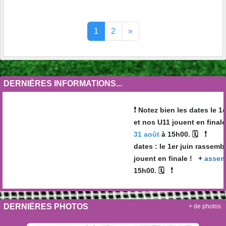
1
2
»
DERNIÈRES INFORMATIONS...
❗️
Notez bien les dates le 1e
et nos U11 jouent en finale 
❗️
31 août
à 15h00. 🗓
dates : le 1er juin rassembl
jouent en finale ! +
assembl
❗️
15h00. 🗓
DERNIÈRES PHOTOS
+ de photos