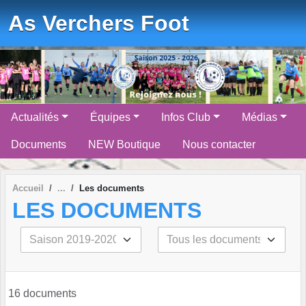
Panneau de gestion des cookies
As Verchers Foot
Actualités
Équipes
Infos Club
Médias
Documents
NEW Boutique
Nous contacter
Accueil
Les documents
LES DOCUMENTS
16 documents