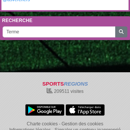
RECHERCHE
SPORTS
REGIONS
209511
visites
Charte cookies
Gestion des cookies
Informations légales
Signaler un contenu inapproprié