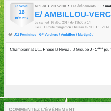
Accueil
2017-2018
Les évènements
E/ Amb
Le
samedi
16
E/ AMBILLOU-VERC
DÉC.
2017
Le
samedi
16
déc.
2017
de 13h30 à 14h
Lieu :
1 Route d'Argenton Château
49700
LES VERC
U11 Féminines - GF Verchers / Ambillou / Martigné /
ème
Championnat U11 Phase B Niveau 3 Groupe J - 5
jou
COMMENTEZ L’ÉVÈNEMENT