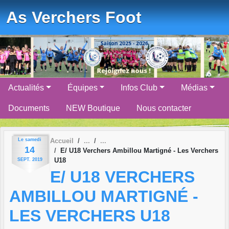
Panneau de gestion des cookies
As Verchers Foot
Actualités
Équipes
Infos Club
Médias
Documents
NEW Boutique
Nous contacter
Le
samedi
Accueil
14
E/ U18 Verchers Ambillou Martigné - Les Verchers
U18
SEPT.
2019
E/ U18 VERCHERS
AMBILLOU MARTIGNÉ -
LES VERCHERS U18