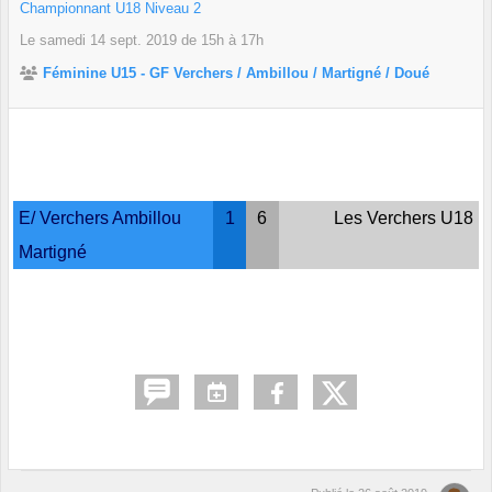
Championnant U18 Niveau 2
Le
samedi
14
sept.
2019
de 15h à 17h
Féminine U15 - GF Verchers / Ambillou / Martigné / Doué
E/ Verchers Ambillou
1
6
Les Verchers U18
Martigné