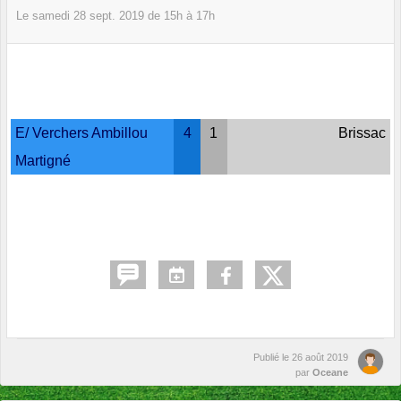
Le
samedi
28
sept.
2019
de 15h à 17h
E/ Verchers Ambillou
4
1
Brissac
Martigné
Publié le
26 août 2019
par
Oceane