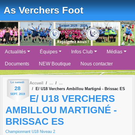
Panneau de gestion des cookies
As Verchers Foot
Actualités
Équipes
Infos Club
Médias
Documents
NEW Boutique
Nous contacter
Le
samedi
Accueil
28
E/ U18 Verchers Ambillou Martigné - Brissac ES
SEPT.
2019
E/ U18 VERCHERS
AMBILLOU MARTIGNÉ -
BRISSAC ES
Championnant U18 Niveau 2