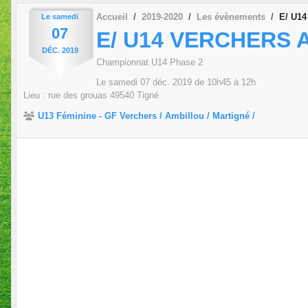
Accueil
2019-2020
Les évènements
E/ U14
Le
samedi
07
E/ U14 VERCHERS
DÉC.
2019
Championnat U14 Phase 2
Le
samedi
07
déc.
2019
de 10h45 à 12h
Lieu :
rue des grouas
49540
Tigné
U13 Féminine - GF Verchers / Ambillou / Martigné /