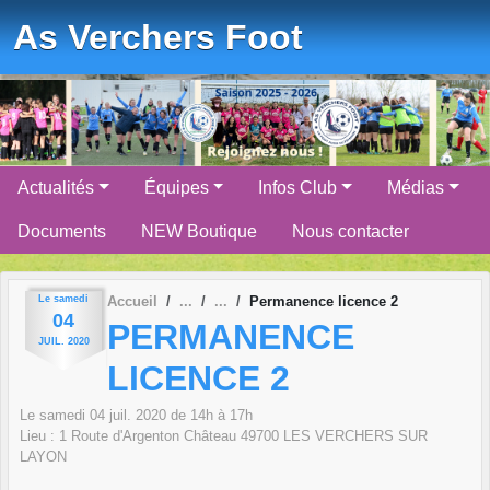
Panneau de gestion des cookies
As Verchers Foot
Actualités
Équipes
Infos Club
Médias
Documents
NEW Boutique
Nous contacter
Le
samedi
Accueil
Permanence licence 2
04
PERMANENCE
JUIL.
2020
LICENCE 2
Le
samedi
04
juil.
2020
de 14h à 17h
Lieu :
1 Route d'Argenton Château
49700
LES VERCHERS SUR
LAYON