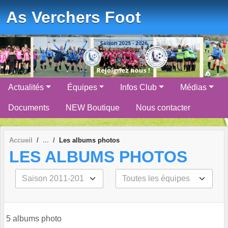
Panneau de gestion des cookies
As Verchers Foot
Actualités
Équipes
Infos Club
Médias
Documents
NEW Boutique
Nous contacter
Accueil
Les albums photos
LES ALBUMS PHOTOS
5 albums photo