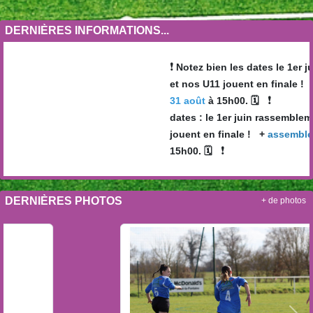
DERNIÈRES INFORMATIONS...
❗️
Notez bien les dates le 1er j
et nos U11 jouent en finale ! 
❗️
31 août
à 15h00. 🗓
dates : le 1er juin rassembleme
jouent en finale ! +
assemblée
❗️
15h00. 🗓
DERNIÈRES PHOTOS
+ de photos