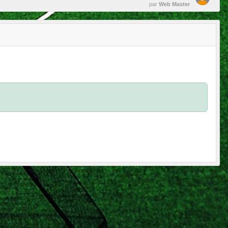
par
Web Master