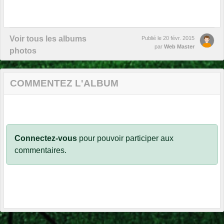
Voir tous les albums
Publié le
20 févr. 2015
par
Web Master
photos
COMMENTEZ L'ALBUM
Connectez-vous
pour pouvoir participer aux
commentaires.