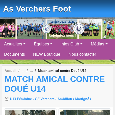
Panneau de gestion des cookies
As Verchers Foot
Actualités
Équipes
Infos Club
Médias
Documents
NEW Boutique
Nous contacter
Accueil
Match amical contre Doué U14
MATCH AMICAL CONTRE
DOUÉ U14
U13 Féminine - GF Verchers / Ambillou / Martigné /