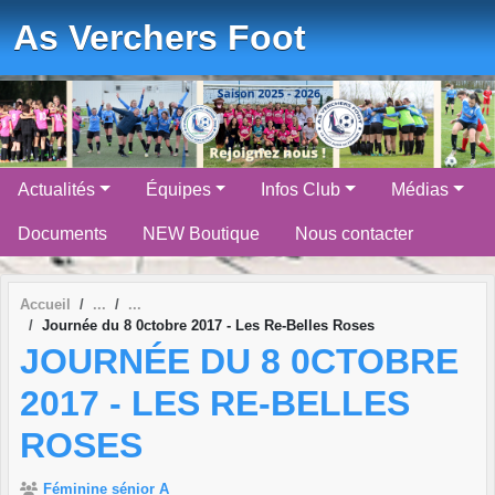
Panneau de gestion des cookies
As Verchers Foot
Actualités
Équipes
Infos Club
Médias
Documents
NEW Boutique
Nous contacter
Accueil
Journée du 8 0ctobre 2017 - Les Re-Belles Roses
JOURNÉE DU 8 0CTOBRE
2017 - LES RE-BELLES
ROSES
Féminine sénior A