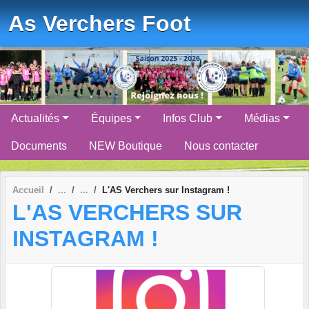
Panneau de gestion des cookies
As Verchers Foot
Actualités
Équipes
Infos Club
Médias
Documents
NEW Boutique
Nous contacter
Accueil
L'AS Verchers sur Instagram !
L'AS VERCHERS SUR
INSTAGRAM !