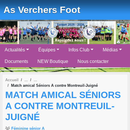
Panneau de gestion des cookies
As Verchers Foot
Actualités
Équipes
Infos Club
Médias
Documents
NEW Boutique
Nous contacter
Accueil
Match amical Séniors A contre Montreuil-Juigné
MATCH AMICAL SÉNIORS
A CONTRE MONTREUIL-
JUIGNÉ
Féminine sénior A