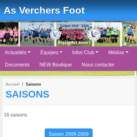
Panneau de gestion des cookies
As Verchers Foot
Actualités
Équipes
Infos Club
Médias
Documents
NEW Boutique
Nous contacter
Accueil
Saisons
SAISONS
16 saisons
Saison 2008-2009