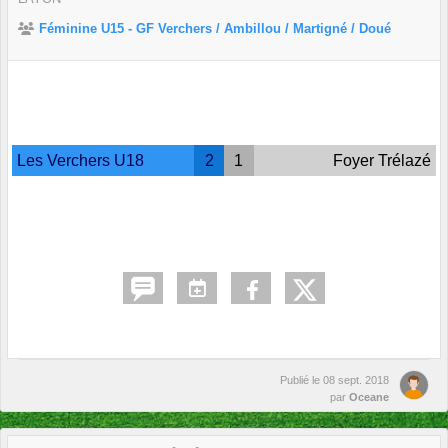
Féminine U15 - GF Verchers / Ambillou / Martigné / Doué
Les Verchers U18
2
1
Foyer Trélazé
Publié le
08 sept. 2018
par
Oceane