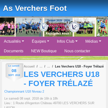
Panneau de gestion des cookies
As Verchers Foot
Actualités
Équipes
Infos Club
Médias
Documents
NEW Boutique
Nous contacter
Le
samedi
Accueil
Les Verchers U18 - Foyer Trélazé
08
LES VERCHERS U18
SEPT.
2018
- FOYER TRÉLAZÉ
Championnant U18 Niveau 2
Le
samedi
08
sept.
2018
de 16h à 18h
Lieu :
1 Route d'Argenton Château
49700
LES VERCHERS SUR
LAYON