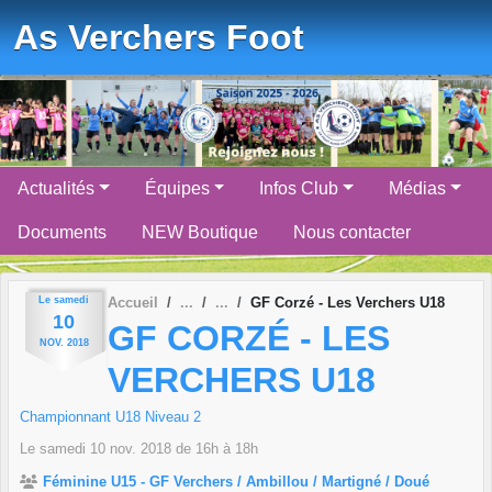
Panneau de gestion des cookies
As Verchers Foot
Actualités
Équipes
Infos Club
Médias
Documents
NEW Boutique
Nous contacter
Le
samedi
Accueil
GF Corzé - Les Verchers U18
10
GF CORZÉ - LES
NOV.
2018
VERCHERS U18
Championnant U18 Niveau 2
Le
samedi
10
nov.
2018
de 16h à 18h
Féminine U15 - GF Verchers / Ambillou / Martigné / Doué