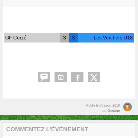
GF Corzé
3
3
Les Verchers U18
Publié le
08 sept. 2018
par
Oceane
COMMENTEZ L’ÉVÈNEMENT