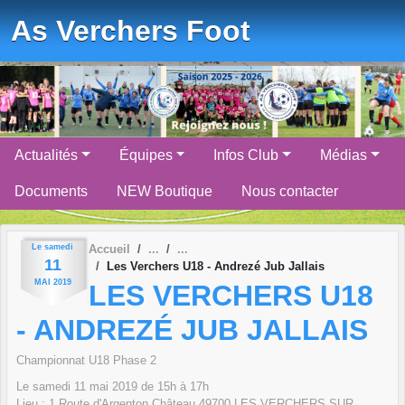
Panneau de gestion des cookies
As Verchers Foot
Actualités
Équipes
Infos Club
Médias
Documents
NEW Boutique
Nous contacter
Le
samedi
Accueil
11
Les Verchers U18 - Andrezé Jub Jallais
MAI
2019
LES VERCHERS U18
- ANDREZÉ JUB JALLAIS
Championnat U18 Phase 2
Le
samedi
11
mai
2019
de 15h à 17h
Lieu :
1 Route d'Argenton Château
49700
LES VERCHERS SUR