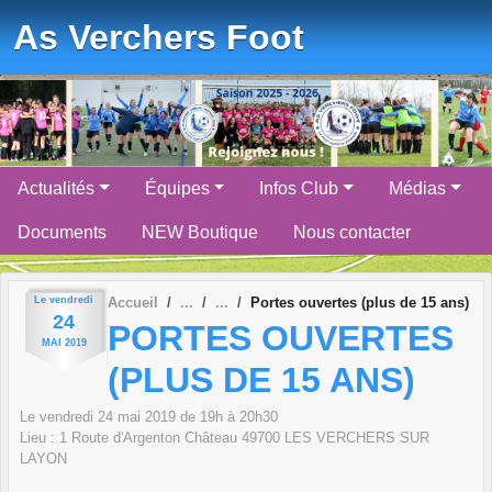
Panneau de gestion des cookies
As Verchers Foot
Actualités
Équipes
Infos Club
Médias
Documents
NEW Boutique
Nous contacter
Le
vendredi
Accueil
Portes ouvertes (plus de 15 ans)
24
PORTES OUVERTES
MAI
2019
(PLUS DE 15 ANS)
Le
vendredi
24
mai
2019
de 19h à 20h30
Lieu :
1 Route d'Argenton Château
49700
LES VERCHERS SUR
LAYON