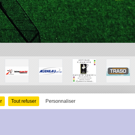
r
Tout refuser
Personnaliser
arte cookies
Gestion des cookies
s légales
Signaler un contenu inapproprié