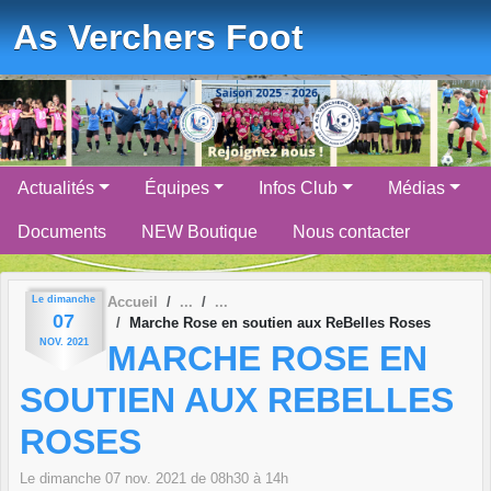
Panneau de gestion des cookies
As Verchers Foot
Actualités
Équipes
Infos Club
Médias
Documents
NEW Boutique
Nous contacter
Le
dimanche
Accueil
07
Marche Rose en soutien aux ReBelles Roses
NOV.
2021
MARCHE ROSE EN
SOUTIEN AUX REBELLES
ROSES
Le
dimanche
07
nov.
2021
de 08h30 à 14h