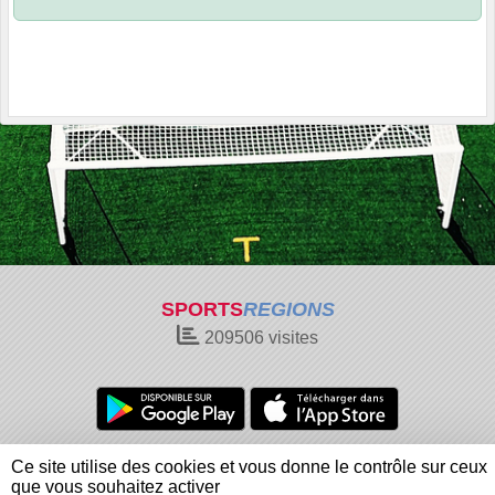
SPORTS
REGIONS
209506
visites
Charte cookies
Gestion des cookies
Ce site utilise des cookies et vous donne le contrôle sur ceux
Informations légales
Signaler un contenu inapproprié
que vous souhaitez activer