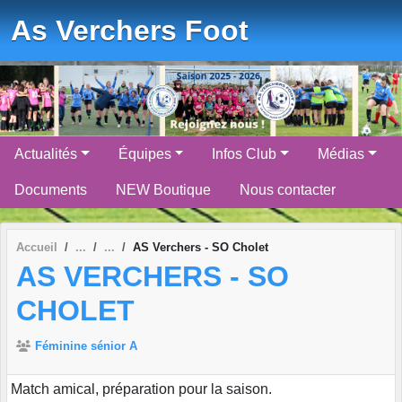
Panneau de gestion des cookies
As Verchers Foot
Actualités
Équipes
Infos Club
Médias
Documents
NEW Boutique
Nous contacter
Accueil
AS Verchers - SO Cholet
AS VERCHERS - SO
CHOLET
Féminine sénior A
Match amical, préparation pour la saison.