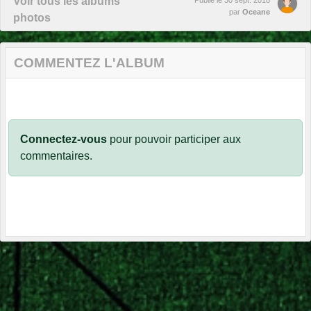
Voir tous les albums
Publié le
30 sept. 2018
par
Oceane
photos
COMMENTEZ L'ALBUM
Connectez-vous
pour pouvoir participer aux
commentaires.