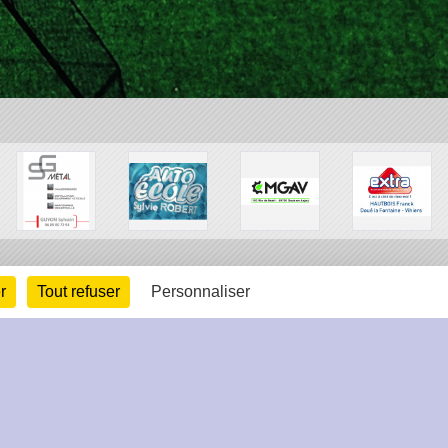
r
Tout refuser
Personnaliser
arte cookies
Gestion des cookies
s légales
Signaler un contenu inapproprié