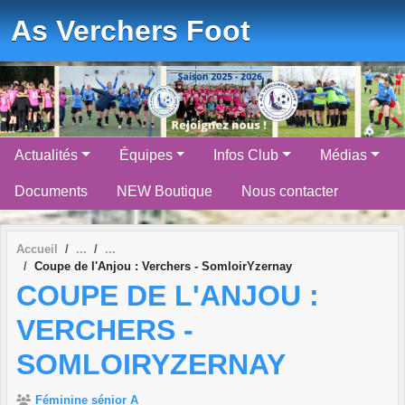
Panneau de gestion des cookies
As Verchers Foot
Actualités
Équipes
Infos Club
Médias
Documents
NEW Boutique
Nous contacter
Accueil
Coupe de l'Anjou : Verchers - SomloirYzernay
COUPE DE L'ANJOU :
VERCHERS -
SOMLOIRYZERNAY
Féminine sénior A