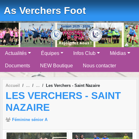
Panneau de gestion des cookies
As Verchers Foot
Actualités
Équipes
Infos Club
Médias
Documents
NEW Boutique
Nous contacter
Accueil
Les Verchers - Saint Nazaire
LES VERCHERS - SAINT
NAZAIRE
Féminine sénior A