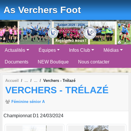
Panneau de gestion des cookies
As Verchers Foot
Actualités
Équipes
Infos Club
Médias
Documents
NEW Boutique
Nous contacter
Accueil
Verchers - Trélazé
VERCHERS - TRÉLAZÉ
Féminine sénior A
Championnat D1 24/03/2024