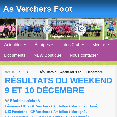
Panneau de gestion des cookies
As Verchers Foot
Actualités
Équipes
Infos Club
Médias
Documents
NEW Boutique
Nous contacter
Accueil
Résultats du weekend 9 et 10 Décembre
RÉSULTATS DU WEEKEND
9 ET 10 DÉCEMBRE
Féminine sénior A
Féminine U15 - GF Verchers / Ambillou / Martigné / Doué
U13 Féminine - GF Verchers / Ambillou / Martigné /